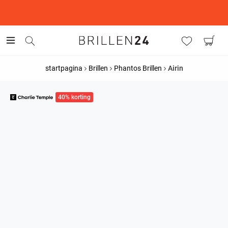
This is the Promotion Bar Text placeholder, loading promotion
data...
startpagina
Brillen
Phantos Brillen
Airin
40% korting