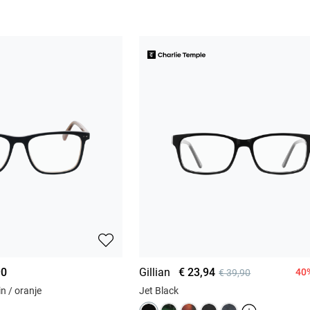
90
Gillian
€ 23,94
40%
€ 39,90
in / oranje
Jet Black