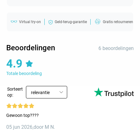
Virtual try-on
Geld-terug-garantie
Gratis retourneren
Beoordelingen
6 beoordelingen
4.9
Totale beoordeling
Sorteert
relevantie
op:
Gewoon top????
05 jun 2026
,
door M N.