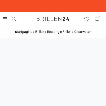
This is the Promotion Bar Text placeholder, loading promotion
data...
startpagina
Brillen
Rectangle Brillen
Clearwater