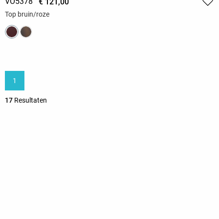
VO5378
€ 121,00
Top bruin/roze
1
17
Resultaten