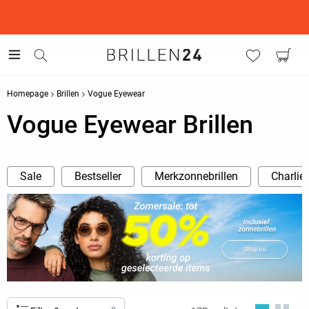
This is the Promotion Bar Text placeholder, loading promotion
data...
Homepage
Brillen
Vogue Eyewear
Vogue Eyewear Brillen
Sale
Bestseller
Merkzonnebrillen
Charlie