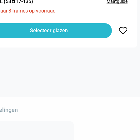
L
(
53
17
-
135
)
Maatguide
aar
3
frames op voorraad
Selecteer glazen
elingen