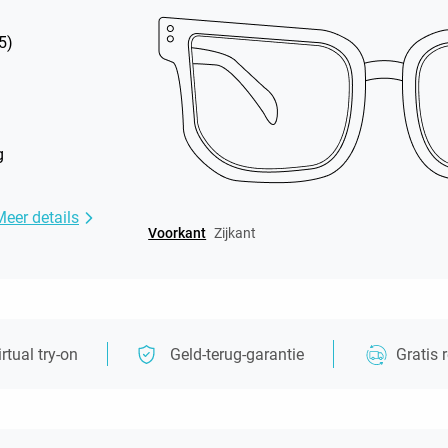
5
)
g
Meer details
Voorkant
Zijkant
irtual try-on
Geld-terug-garantie
Gratis 