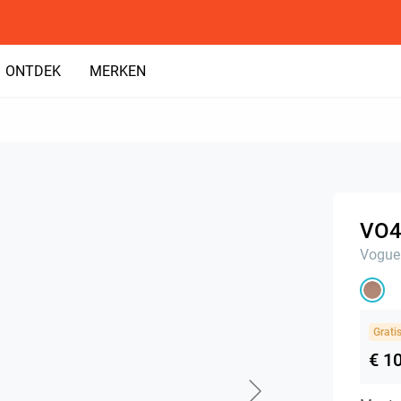
ONTDEK
MERKEN
VO4
Vogue
Grati
€ 1