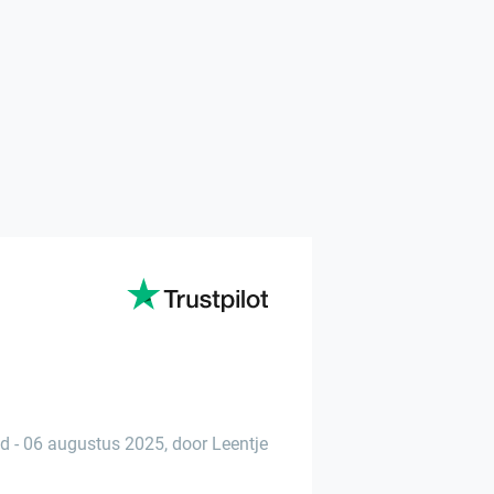
ud
-
06 augustus 2025
,
door Leentje