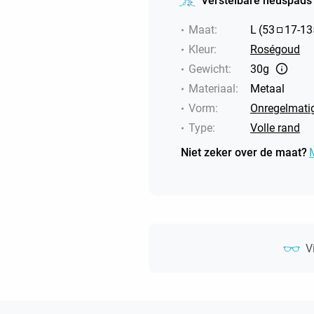
Verstelbare neuspads
Maat
:
L
(
53
17
-
13
Kleur
:
Roségoud
Gewicht
:
30g
Materiaal
:
Metaal
Vorm
:
Onregelmati
Type
:
Volle rand
Niet zeker over de maat?
V