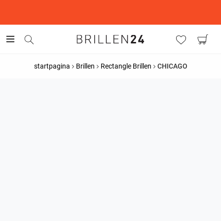
This is the Promotion Bar Text placeholder, loading promotion
data...
startpagina
Brillen
Rectangle Brillen
CHICAGO