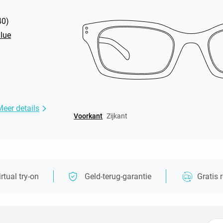
40
)
lue
Meer details
Voorkant
Zijkant
irtual try-on
Geld-terug-garantie
Gratis 