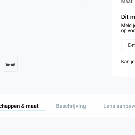
Maat:
Dit m
Meld j
op voo
Kan je
chappen & maat
Beschrijving
Lens aanbev