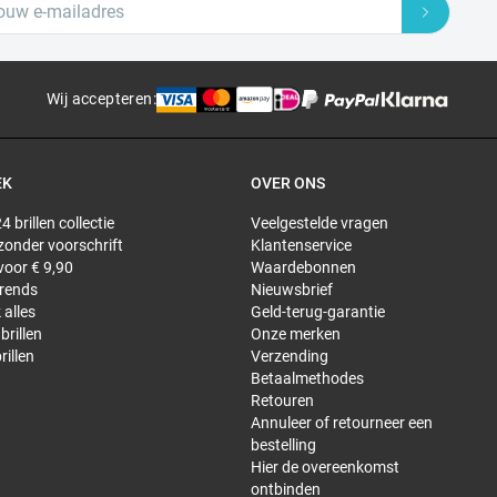
Wij accepteren
:
EK
OVER ONS
4 brillen collectie
Veelgestelde vragen
 zonder voorschrift
Klantenservice
 voor € 9,90
Waardebonnen
trends
Nieuwsbrief
 alles
Geld-terug-garantie
brillen
Onze merken
rillen
Verzending
Betaalmethodes
Retouren
Annuleer of retourneer een
bestelling
Hier de overeenkomst
ontbinden