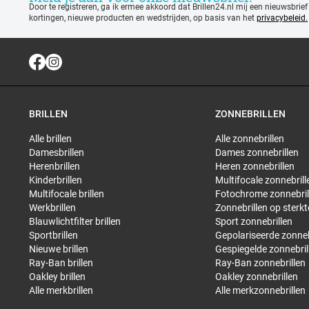
Door te registreren, ga ik ermee akkoord dat Brillen24.nl mij een nieuwsbrief
kortingen, nieuwe producten en wedstrijden, op basis van het
privacybeleid.
BRILLEN
ZONNEBRILLEN
Alle brillen
Alle zonnebrillen
Damesbrillen
Dames zonnebrillen
Herenbrillen
Heren zonnebrillen
Kinderbrillen
Multifocale zonnebrill
Multifocale brillen
Fotochrome zonnebril
Werkbrillen
Zonnebrillen op sterkt
Blauwlichtfilter brillen
Sport zonnebrillen
Sportbrillen
Gepolariseerde zonneb
Nieuwe brillen
Gespiegelde zonnebril
Ray-Ban brillen
Ray-Ban zonnebrillen
Oakley brillen
Oakley zonnebrillen
Alle merkbrillen
Alle merkzonnebrillen