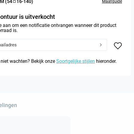
M
(
54
16
-
140
)
Maatguide
ontuur is uitverkocht
e aan om een notificatie ontvangen wanneer dit product
rraad is.
 niet wachten? Bekijk onze
Soortgelijke stijlen
hieronder.
elingen