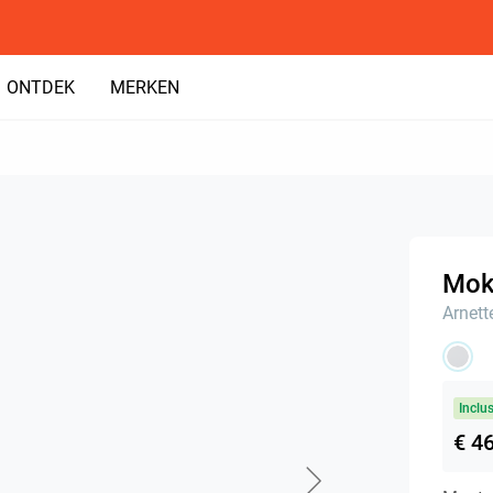
ONTDEK
MERKEN
Moke
Arnett
Inclu
€ 4