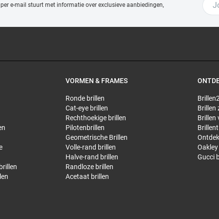
 per e-mail stuurt met
informatie over exclusieve aanbiedingen,
VORMEN & FRAMES
ONTD
Ronde brillen
Brillen2
Cat-eye brillen
Brillen
Rechthoekige brillen
Brillen
en
Pilotenbrillen
Brillen
Geometrische Brillen
Ontdek
e
Volle-rand brillen
Oakley 
Halve-rand brillen
Gucci b
rillen
Randloze brillen
len
Acetaat brillen