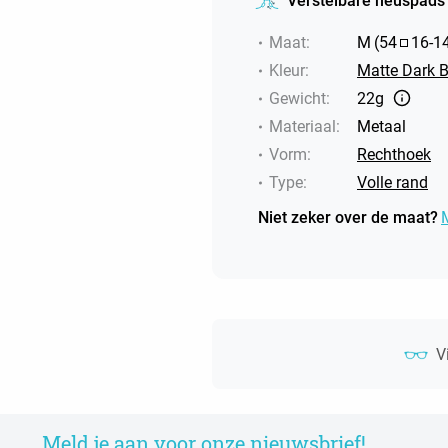
Verstelbare neuspads
Maat
:
M
(
54
16
-
1
Kleur
:
Matte Dark B
Gewicht
:
22g
Materiaal
:
Metaal
Vorm
:
Rechthoek
Type
:
Volle rand
Niet zeker over de maat?
V
Meld je aan voor onze nieuwsbrief!