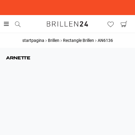
This is the Promotion Bar Text placeholder, loading promotion
data...
startpagina
Brillen
Rectangle Brillen
AN6136