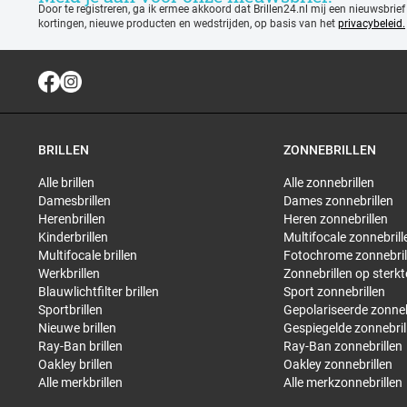
Door te registreren, ga ik ermee akkoord dat Brillen24.nl mij een nieuwsbrief
kortingen, nieuwe producten en wedstrijden, op basis van het
privacybeleid.
BRILLEN
ZONNEBRILLEN
Alle brillen
Alle zonnebrillen
Damesbrillen
Dames zonnebrillen
Herenbrillen
Heren zonnebrillen
Kinderbrillen
Multifocale zonnebrill
Multifocale brillen
Fotochrome zonnebril
Werkbrillen
Zonnebrillen op sterkt
Blauwlichtfilter brillen
Sport zonnebrillen
Sportbrillen
Gepolariseerde zonneb
Nieuwe brillen
Gespiegelde zonnebril
Ray-Ban brillen
Ray-Ban zonnebrillen
Oakley brillen
Oakley zonnebrillen
Alle merkbrillen
Alle merkzonnebrillen