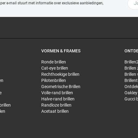
 per e-mail stuurt met
informatie over exclusieve aanbiedingen,
VORMEN & FRAMES
ONTD
Ronde brillen
Brillen2
Cat-eye brillen
Brillen
Rechthoekige brillen
Brillen
en
Pilotenbrillen
Brillen
Geometrische Brillen
Ontdek
e
Volle-rand brillen
Oakley 
Halve-rand brillen
Gucci b
rillen
Randloze brillen
len
Acetaat brillen