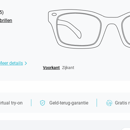
5
)
rillen
Meer details
Voorkant
Zijkant
irtual try-on
Geld-terug-garantie
Gratis 