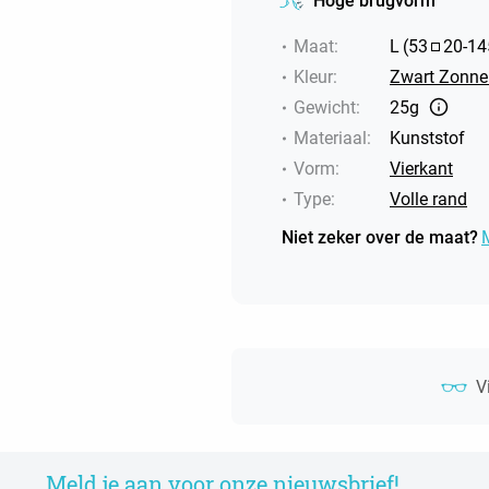
Hoge brugvorm
Maat
:
L
(
53
20
-
14
Kleur
:
Zwart Zonneb
Gewicht
:
25g
Materiaal
:
Kunststof
Vorm
:
Vierkant
Type
:
Volle rand
Niet zeker over de maat?
V
Meld je aan voor onze nieuwsbrief!