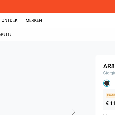
ONTDEK
MERKEN
AR8118
AR8
Giorgi
Grati
€ 1