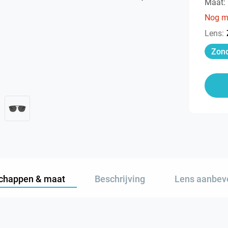
Maat:
Nog m
Lens
:
Zond
chappen & maat
Beschrijving
Lens aanbev