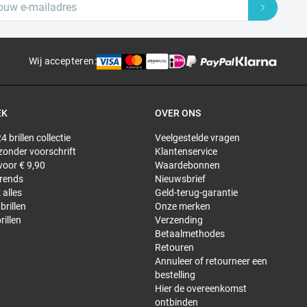
Wij accepteren
:
EK
OVER ONS
4 brillen collectie
Veelgestelde vragen
 zonder voorschrift
Klantenservice
 voor € 9,90
Waardebonnen
trends
Nieuwsbrief
 alles
Geld-terug-garantie
brillen
Onze merken
rillen
Verzending
Betaalmethodes
Retouren
Annuleer of retourneer een
bestelling
Hier de overeenkomst
ontbinden