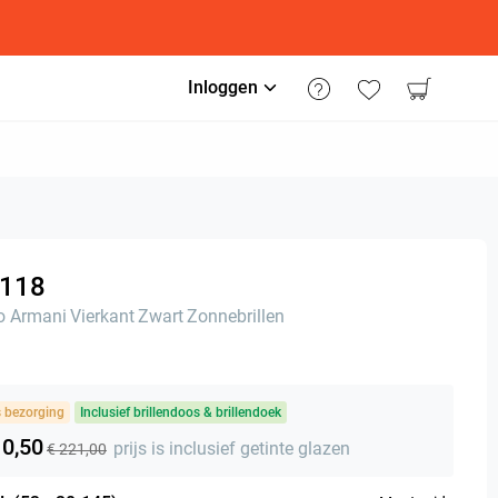
Inloggen
118
o Armani
Vierkant
Zwart
Zonnebrillen
s bezorging
Inclusief brillendoos & brillendoek
10,50
prijs is inclusief getinte glazen
€ 221,00