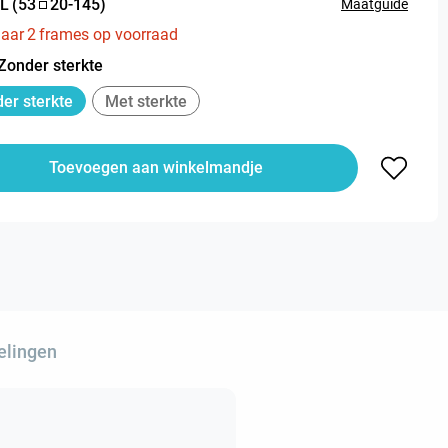
L
(
53
20
-
145
)
Maatguide
aar
2
frames op voorraad
Zonder sterkte
er sterkte
Met sterkte
Toevoegen aan winkelmandje
elingen