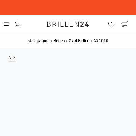
This is the Promotion Bar Text placeholder, loading promotion
data...
startpagina
Brillen
Oval Brillen
AX1010