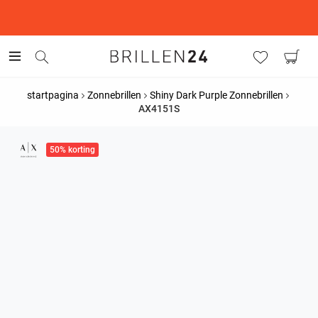
This is the Promotion Bar Text placeholder, loading promotion
data...
startpagina
Zonnebrillen
Shiny Dark Purple Zonnebrillen
AX4151S
50% korting