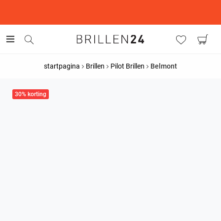
This is the Promotion Bar Text placeholder, loading promotion
data...
startpagina
Brillen
Pilot Brillen
Belmont
30% korting