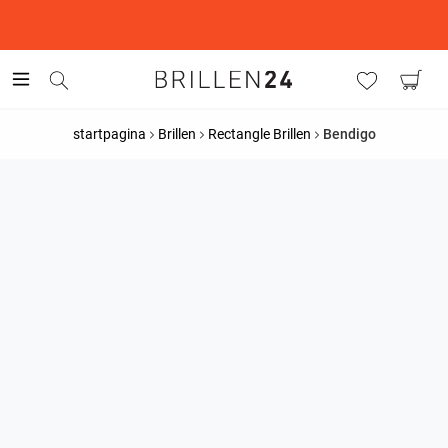
This is the Promotion Bar Text placeholder, loading promotion
data...
startpagina
Brillen
Rectangle Brillen
Bendigo