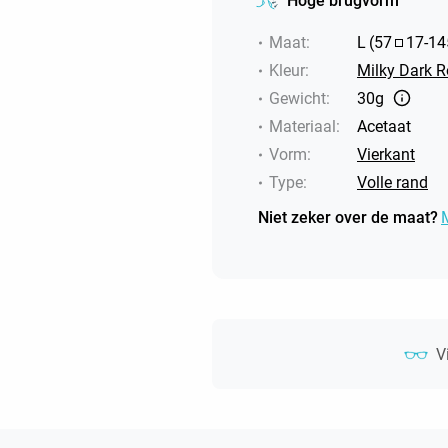
Hoge brugvorm
Maat
:
L
(
57
17
-
14
Kleur
:
Milky Dark 
Gewicht
:
30g
Materiaal
:
Acetaat
Vorm
:
Vierkant
Type
:
Volle rand
Niet zeker over de maat?
V