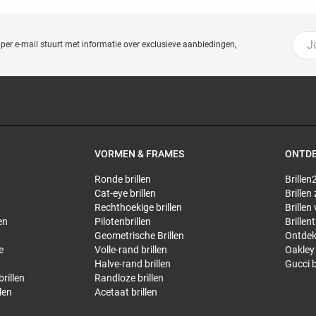
 per e-mail stuurt met
informatie over exclusieve aanbiedingen,
VORMEN & FRAMES
ONTD
Ronde brillen
Brillen2
Cat-eye brillen
Brillen
Rechthoekige brillen
Brillen
en
Pilotenbrillen
Brillen
Geometrische Brillen
Ontdek
e
Volle-rand brillen
Oakley 
Halve-rand brillen
Gucci b
rillen
Randloze brillen
len
Acetaat brillen