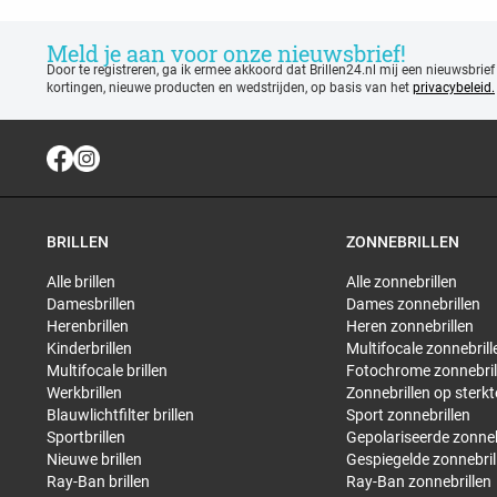
Meld je aan voor onze nieuwsbrief!
Door te registreren, ga ik ermee akkoord dat Brillen24.nl mij een nieuwsbrief
kortingen, nieuwe producten en wedstrijden, op basis van het
privacybeleid.
BRILLEN
ZONNEBRILLEN
Alle brillen
Alle zonnebrillen
Damesbrillen
Dames zonnebrillen
Herenbrillen
Heren zonnebrillen
Kinderbrillen
Multifocale zonnebrill
Multifocale brillen
Fotochrome zonnebril
Werkbrillen
Zonnebrillen op sterkt
Blauwlichtfilter brillen
Sport zonnebrillen
Sportbrillen
Gepolariseerde zonneb
Nieuwe brillen
Gespiegelde zonnebril
Ray-Ban brillen
Ray-Ban zonnebrillen