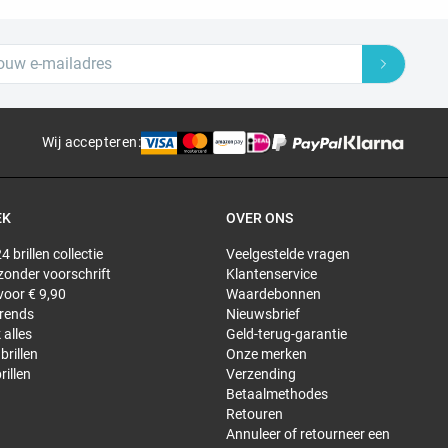
Wij accepteren
:
EK
OVER ONS
4 brillen collectie
Veelgestelde vragen
 zonder voorschrift
Klantenservice
 voor € 9,90
Waardebonnen
trends
Nieuwsbrief
 alles
Geld-terug-garantie
brillen
Onze merken
rillen
Verzending
Betaalmethodes
Retouren
Annuleer of retourneer een