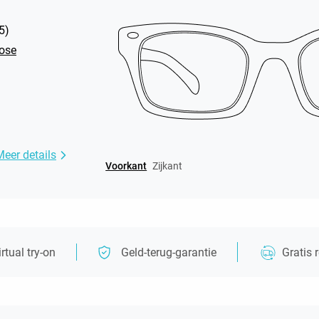
5
)
Rose
Meer details
Voorkant
Zijkant
irtual try-on
Geld-terug-garantie
Gratis 