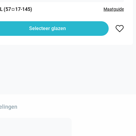
L
(
57
17
-
145
)
Maatguide
Selecteer glazen
elingen