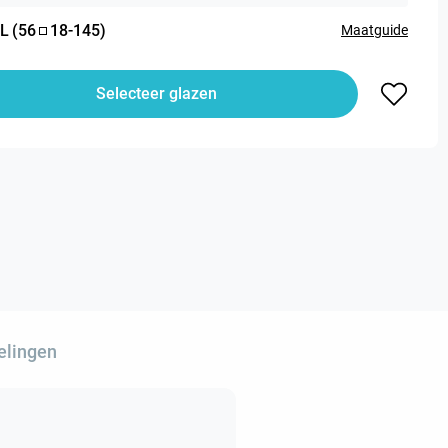
L
(
56
18
-
145
)
Maatguide
Selecteer glazen
elingen