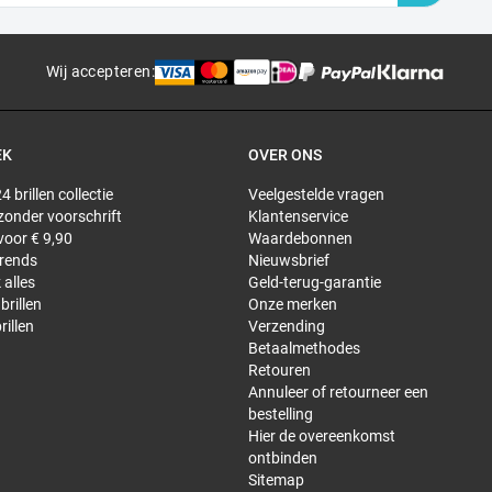
Wij accepteren
:
EK
OVER ONS
4 brillen collectie
Veelgestelde vragen
 zonder voorschrift
Klantenservice
 voor € 9,90
Waardebonnen
trends
Nieuwsbrief
 alles
Geld-terug-garantie
brillen
Onze merken
rillen
Verzending
Betaalmethodes
Retouren
Annuleer of retourneer een
bestelling
Hier de overeenkomst
ontbinden
Sitemap