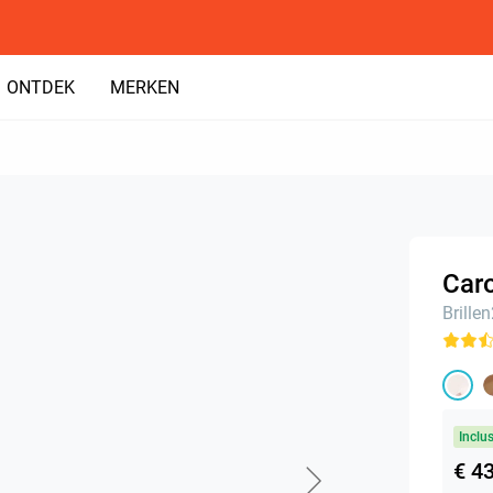
ONTDEK
MERKEN
Caro
Brille
Inclu
€ 4