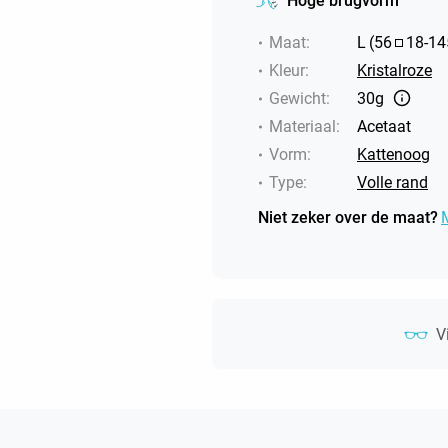
Hoge brugvorm
Maat
:
L
(
56
18
-
14
Kleur
:
Kristalroze
Gewicht
:
30g
Materiaal
:
Acetaat
Vorm
:
Kattenoog
Type
:
Volle rand
Niet zeker over de maat?
V