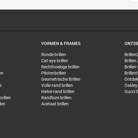
VORMEN & FRAMES
ONTD
Ronde brillen
Brillen2
Cat-eye brillen
Brillen
Rechthoekige brillen
Brillen
en
Pilotenbrillen
Brillen
Geometrische Brillen
Ontdek
e
Volle-rand brillen
Oakley 
Halve-rand brillen
Gucci b
rillen
Randloze brillen
len
Acetaat brillen