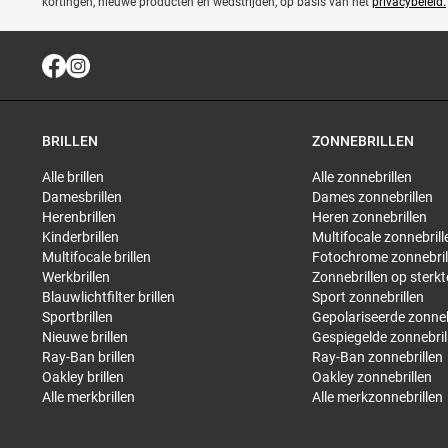
kortingen, nieuwe producten en wedstrijden, op basis van het
privacybeleid.
BRILLEN
ZONNEBRILLEN
Alle brillen
Alle zonnebrillen
Damesbrillen
Dames zonnebrillen
Herenbrillen
Heren zonnebrillen
Kinderbrillen
Multifocale zonnebrill
Multifocale brillen
Fotochrome zonnebril
Werkbrillen
Zonnebrillen op sterkt
Blauwlichtfilter brillen
Sport zonnebrillen
Sportbrillen
Gepolariseerde zonneb
Nieuwe brillen
Gespiegelde zonnebril
Ray-Ban brillen
Ray-Ban zonnebrillen
Oakley brillen
Oakley zonnebrillen
Alle merkbrillen
Alle merkzonnebrillen