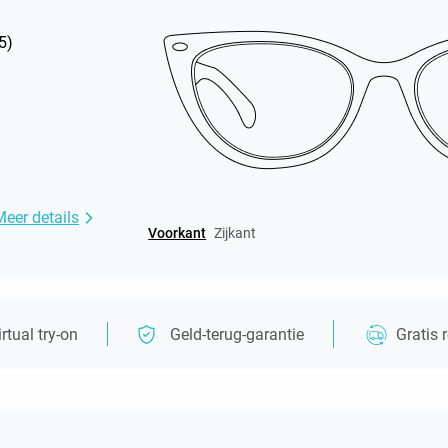
5
)
Meer details
Voorkant
Zijkant
irtual try-on
Geld-terug-garantie
Gratis 