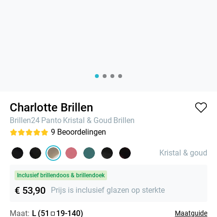
Charlotte Brillen
Brillen24
Panto
Kristal & Goud
Brillen
9
Beoordelingen
Kristal & goud
Inclusief brillendoos & brillendoek
€ 53,90
Prijs is inclusief glazen op sterkte
Maat:
L
(
51
19
-
140
)
Maatguide