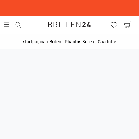
This is the Promotion Bar Text placeholder, loading promotion
data...
startpagina
Brillen
Phantos Brillen
Charlotte