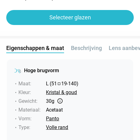
Selecteer glazen
Eigenschappen & maat
Beschrijving
Lens aanbev
Hoge brugvorm
Maat
:
L
(
51
19
-
140
)
Kleur
:
Kristal & goud
Gewicht
:
30g
Materiaal
:
Acetaat
Vorm
:
Panto
Type
:
Volle rand