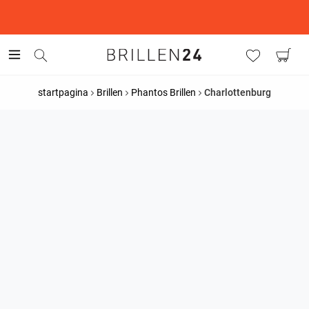
This is the Promotion Bar Text placeholder, loading promotion
data...
startpagina
Brillen
Phantos Brillen
Charlottenburg