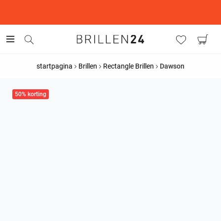
This is the Promotion Bar Text placeholder, loading promotion
data...
startpagina
Brillen
Rectangle Brillen
Dawson
50% korting