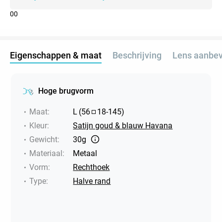
0
0
Eigenschappen & maat
Beschrijving
Lens aanbev
Hoge brugvorm
Maat
:
L
(
56
18
-
145
)
Kleur
:
Satijn goud & blauw Havana
Gewicht
:
30g
Materiaal
:
Metaal
Vorm
:
Rechthoek
Type
:
Halve rand