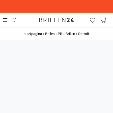
This is the Promotion Bar Text placeholder, loading promotion
data...
startpagina
Brillen
Pilot Brillen
Detroit