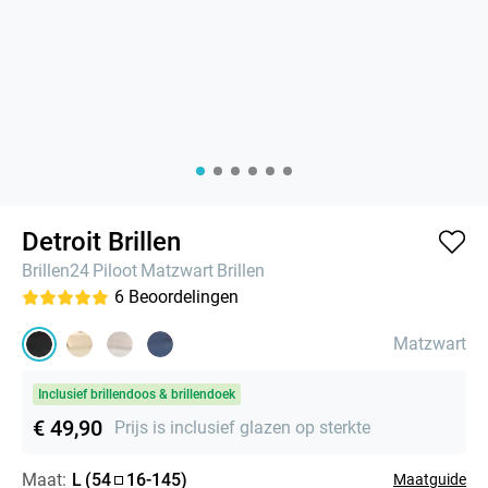
Detroit Brillen
Brillen24
Piloot
Matzwart
Brillen
6
Beoordelingen
Matzwart
Inclusief brillendoos & brillendoek
€ 49,90
Prijs is inclusief glazen op sterkte
Maat:
L
(
54
16
-
145
)
Maatguide