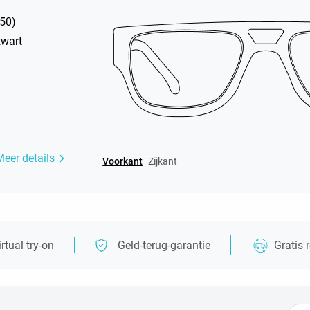
50
)
wart
Meer details
Voorkant
Zijkant
irtual try-on
Geld-terug-garantie
Gratis 