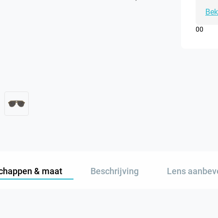
Bek
0
0
chappen & maat
Beschrijving
Lens aanbev