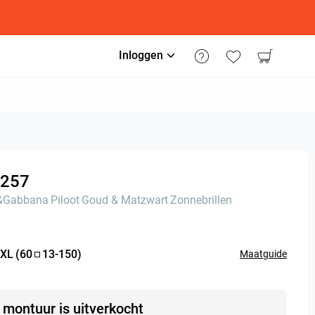
Inloggen
257
&Gabbana
Piloot
Goud & Matzwart
Zonnebrillen
XL
(
60
13
-
150
)
Maatguide
t montuur is uitverkocht