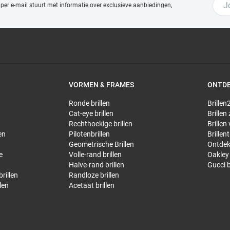
 per e-mail stuurt met
informatie over exclusieve aanbiedingen,
VORMEN & FRAMES
ONTD
Ronde brillen
Brillen2
Cat-eye brillen
Brillen
Rechthoekige brillen
Brillen
en
Pilotenbrillen
Brillen
Geometrische Brillen
Ontdek
e
Volle-rand brillen
Oakley 
Halve-rand brillen
Gucci b
rillen
Randloze brillen
len
Acetaat brillen