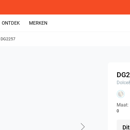
ONTDEK
MERKEN
DG2257
DG2
Dolce
Maat:
0
Di