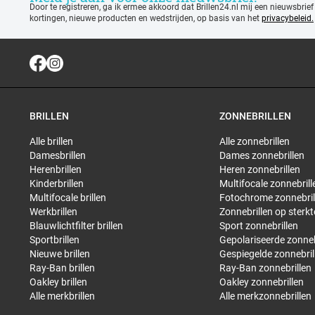
Door te registreren, ga ik ermee akkoord dat Brillen24.nl mij een nieuwsbrief
kortingen, nieuwe producten en wedstrijden, op basis van het
privacybeleid.
BRILLEN
ZONNEBRILLEN
Alle brillen
Alle zonnebrillen
Damesbrillen
Dames zonnebrillen
Herenbrillen
Heren zonnebrillen
Kinderbrillen
Multifocale zonnebrill
Multifocale brillen
Fotochrome zonnebril
Werkbrillen
Zonnebrillen op sterkt
Blauwlichtfilter brillen
Sport zonnebrillen
Sportbrillen
Gepolariseerde zonneb
Nieuwe brillen
Gespiegelde zonnebril
Ray-Ban brillen
Ray-Ban zonnebrillen
Oakley brillen
Oakley zonnebrillen
Alle merkbrillen
Alle merkzonnebrillen