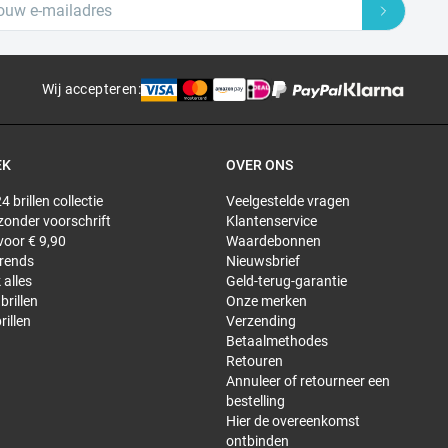
Wij accepteren
:
EK
OVER ONS
4 brillen collectie
Veelgestelde vragen
 zonder voorschrift
Klantenservice
 voor € 9,90
Waardebonnen
trends
Nieuwsbrief
 alles
Geld-terug-garantie
brillen
Onze merken
rillen
Verzending
Betaalmethodes
Retouren
Annuleer of retourneer een
bestelling
Hier de overeenkomst
ontbinden