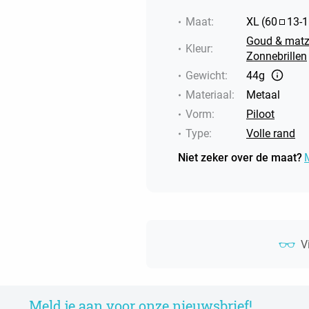
Maat
:
XL
(
60
13
-
1
Goud & matz
Kleur
:
Zonnebrillen
Gewicht
:
44g
Materiaal
:
Metaal
Vorm
:
Piloot
Type
:
Volle rand
Niet zeker over de maat?
V
Meld je aan voor onze nieuwsbrief!