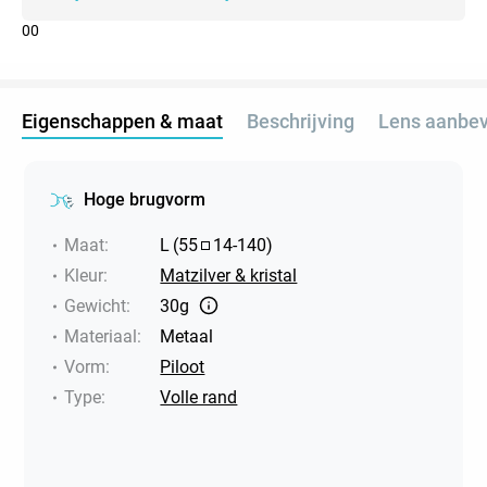
0
0
Eigenschappen & maat
Beschrijving
Lens aanbev
Hoge brugvorm
Maat
:
L
(
55
14
-
140
)
Kleur
:
Matzilver & kristal
Gewicht
:
30g
Materiaal
:
Metaal
Vorm
:
Piloot
Type
:
Volle rand