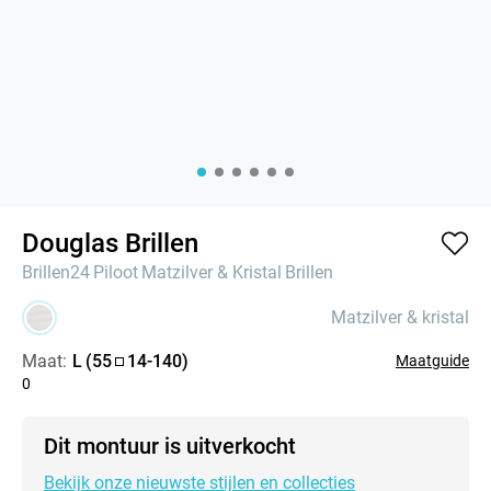
Douglas Brillen
Brillen24
Piloot
Matzilver & Kristal
Brillen
Matzilver & kristal
Maat:
L
(
55
14
-
140
)
Maatguide
0
Dit montuur is uitverkocht
Bekijk onze nieuwste stijlen en collecties