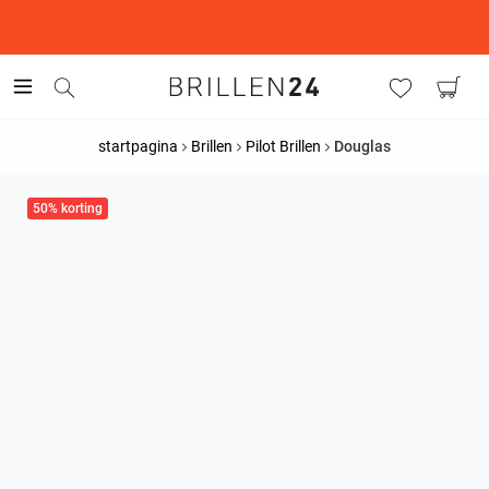
This is the Promotion Bar Text placeholder, loading promotion
data...
startpagina
Brillen
Pilot Brillen
Douglas
50% korting