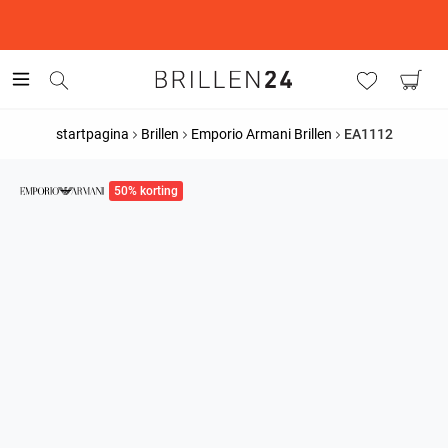
This is the Promotion Bar Text placeholder, loading promotion
data...
startpagina
Brillen
Emporio Armani Brillen
EA1112
50% korting