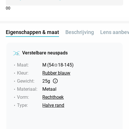
0
0
Eigenschappen & maat
Beschrijving
Lens aanbev
Verstelbare neuspads
Maat
:
M
(
54
18
-
145
)
Kleur
:
Rubber blauw
Gewicht
:
25g
Materiaal
:
Metaal
Vorm
:
Rechthoek
Type
:
Halve rand