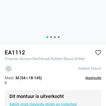
EA1112
Emporio Armani
Rechthoek
Rubber Blauw
Brillen
Rubber blauw
Maat:
M
(
54
18
-
145
)
Maatguide
0
Dit montuur is uitverkocht
Bekijk onze nieuwste stijlen en collecties