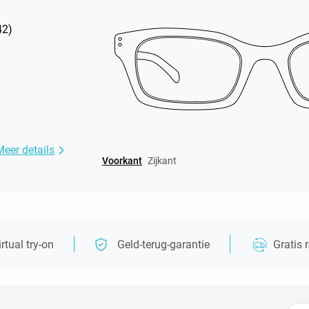
42
)
Meer details
Voorkant
Zijkant
irtual try-on
Geld-terug-garantie
Gratis 