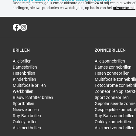
Door te registreren, ga ik ermee akkoord dat Brillen24.nl mij een nieuwsbrief
kortingen, nieuwe producten en wedstrijden, op basis van het
privacybeleid.
BRILLEN
ZONNEBRILLEN
Alle brillen
Alle zonnebrillen
Damesbrillen
Dames zonnebrillen
Herenbrillen
Heren zonnebrillen
Kinderbrillen
Multifocale zonnebrill
Multifocale brillen
Fotochrome zonnebril
Werkbrillen
Zonnebrillen op sterkt
Blauwlichtfilter brillen
Sport zonnebrillen
Sportbrillen
Gepolariseerde zonneb
Nieuwe brillen
Gespiegelde zonnebril
Ray-Ban brillen
Ray-Ban zonnebrillen
Oakley brillen
Oakley zonnebrillen
Alle merkbrillen
Alle merkzonnebrillen