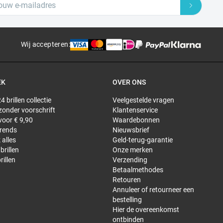
Wij accepteren
:
EK
OVER ONS
4 brillen collectie
Veelgestelde vragen
 zonder voorschrift
Klantenservice
 voor € 9,90
Waardebonnen
trends
Nieuwsbrief
 alles
Geld-terug-garantie
brillen
Onze merken
rillen
Verzending
Betaalmethodes
Retouren
Annuleer of retourneer een
bestelling
Hier de overeenkomst
ontbinden