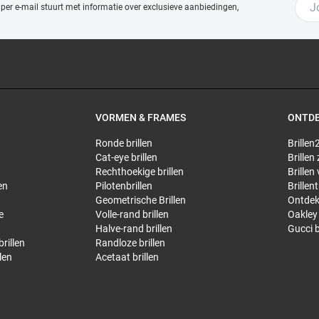
 per e-mail stuurt met
informatie over exclusieve aanbiedingen,
VORMEN & FRAMES
ONTD
Ronde brillen
Brillen2
Cat-eye brillen
Brillen
Rechthoekige brillen
Brillen
en
Pilotenbrillen
Brillen
Geometrische Brillen
Ontdek
e
Volle-rand brillen
Oakley 
Halve-rand brillen
Gucci b
rillen
Randloze brillen
len
Acetaat brillen