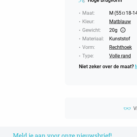
Hoge brugvorm
Maat
:
M
(
55
18
-
1
Kleur
:
Matblauw
Gewicht
:
20g
Materiaal
:
Kunststof
Vorm
:
Rechthoek
Type
:
Volle rand
Niet zeker over de maat?
V
Meld je aan voor onze nieuwsbrief!