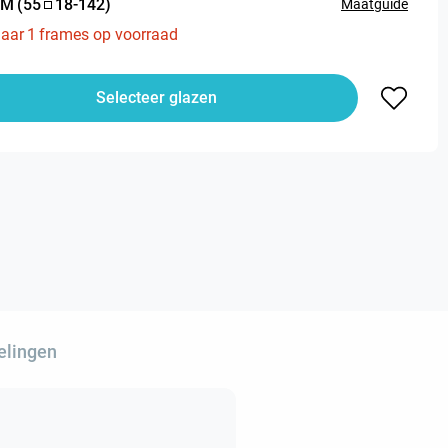
M
(
55
18
-
142
)
Maatguide
aar
1
frames op voorraad
Selecteer glazen
elingen