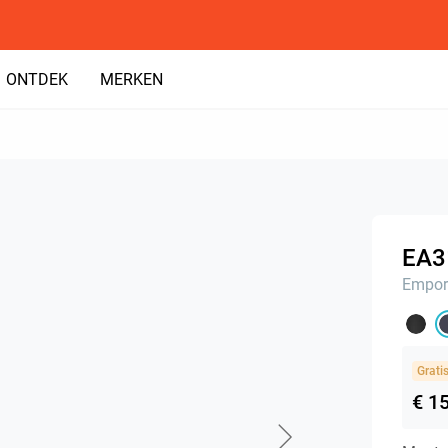
ONTDEK
MERKEN
EA3
Empor
Grati
€ 1