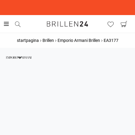
This is the Promotion Bar Text placeholder, loading promotion
data...
startpagina
Brillen
Emporio Armani Brillen
EA3177