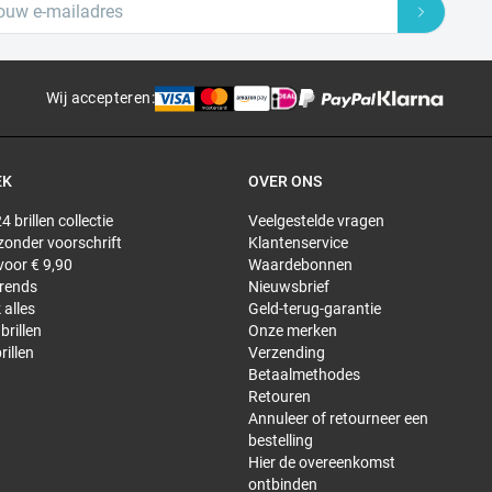
Wij accepteren
:
EK
OVER ONS
4 brillen collectie
Veelgestelde vragen
 zonder voorschrift
Klantenservice
 voor € 9,90
Waardebonnen
trends
Nieuwsbrief
 alles
Geld-terug-garantie
brillen
Onze merken
rillen
Verzending
Betaalmethodes
Retouren
Annuleer of retourneer een
bestelling
Hier de overeenkomst
ontbinden