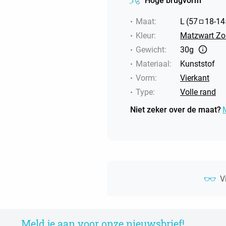
Hoge brugvorm
Maat
:
L
(
57
18
-
14
Kleur
:
Matzwart Zon
Gewicht
:
30g
Materiaal
:
Kunststof
Vorm
:
Vierkant
Type
:
Volle rand
Niet zeker over de maat?
V
Meld je aan voor onze nieuwsbrief!