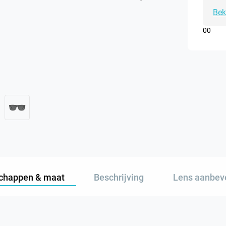
Bek
0
0
chappen & maat
Beschrijving
Lens aanbev