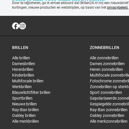
Door te registreren, ga ik ermee akkoord dat Brillen24.nl mij een nieuwsbrief
kortingen, nieuwe producten en wedstrijden, op basis van het
privacybeleid.
BRILLEN
ZONNEBRILLEN
Alle brillen
Alle zonnebrillen
Damesbrillen
Dames zonnebrillen
Herenbrillen
Heren zonnebrillen
Kinderbrillen
Multifocale zonnebrill
Multifocale brillen
Fotochrome zonnebril
Werkbrillen
Zonnebrillen op sterkt
Blauwlichtfilter brillen
Sport zonnebrillen
Sportbrillen
Gepolariseerde zonneb
Nieuwe brillen
Gespiegelde zonnebril
Ray-Ban brillen
Ray-Ban zonnebrillen
Oakley brillen
Oakley zonnebrillen
Alle merkbrillen
Alle merkzonnebrillen