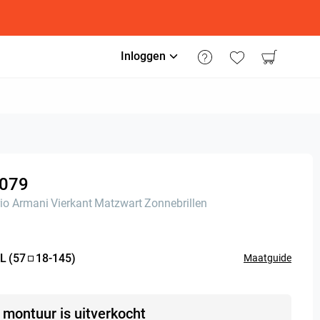
Inloggen
079
io Armani
Vierkant
Matzwart
Zonnebrillen
L
(
57
18
-
145
)
Maatguide
t montuur is uitverkocht