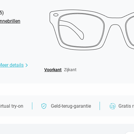
5
)
nebrillen
Meer details
Voorkant
Zijkant
irtual try-on
Geld-terug-garantie
Gratis 