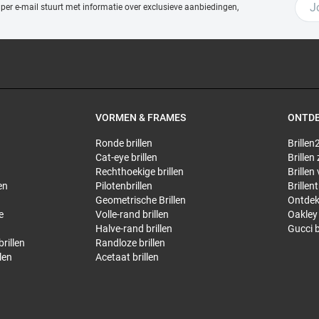
 per e-mail stuurt met
informatie over exclusieve aanbiedingen,
VORMEN & FRAMES
ONTD
Ronde brillen
Brillen2
Cat-eye brillen
Brillen
Rechthoekige brillen
Brillen
en
Pilotenbrillen
Brillen
Geometrische Brillen
Ontdek
e
Volle-rand brillen
Oakley 
Halve-rand brillen
Gucci b
rillen
Randloze brillen
len
Acetaat brillen