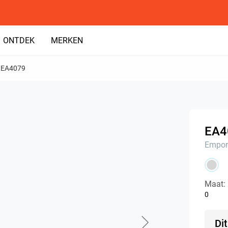
ONTDEK
MERKEN
EA4079
EA4
Empor
Maat:
0
Di