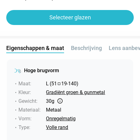
Selecteer glazen
Eigenschappen & maat
Beschrijving
Lens aanbev
Hoge brugvorm
Maat
:
L
(
51
19
-
140
)
Kleur
:
Gradiënt groen & gunmetal
Gewicht
:
30g
Materiaal
:
Metaal
Vorm
:
Onregelmatig
Type
:
Volle rand