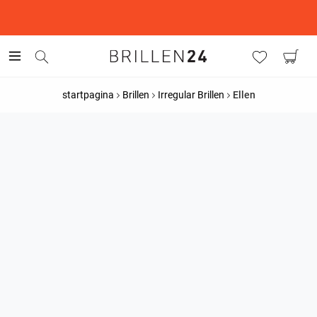
This is the Promotion Bar Text placeholder, loading promotion
data...
startpagina
Brillen
Irregular Brillen
Ellen