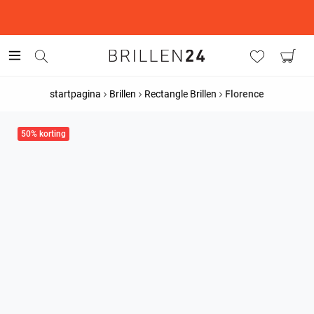
This is the Promotion Bar Text placeholder, loading promotion
data...
startpagina
Brillen
Rectangle Brillen
Florence
50% korting