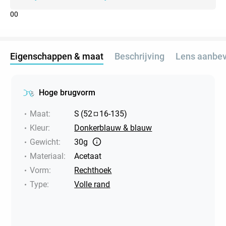
0
0
Eigenschappen & maat
Beschrijving
Lens aanbev
Hoge brugvorm
Maat
:
S
(
52
16
-
135
)
Kleur
:
Donkerblauw & blauw
Gewicht
:
30g
Materiaal
:
Acetaat
Vorm
:
Rechthoek
Type
:
Volle rand