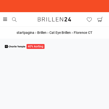
This is the Promotion Bar Text placeholder, loading promotion
data...
startpagina
Brillen
Cat Eye Brillen
Florence CT
40% korting