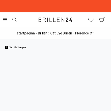
This is the Promotion Bar Text placeholder, loading promotion
data...
startpagina
Brillen
Cat Eye Brillen
Florence CT