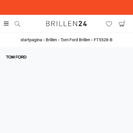
This is the Promotion Bar Text placeholder, loading promotion
data...
startpagina
Brillen
Tom Ford Brillen
FT5528-B