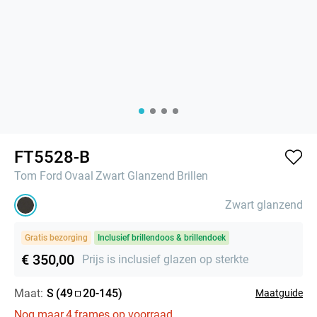
FT5528-B
Tom Ford
Ovaal
Zwart Glanzend
Brillen
Zwart glanzend
Gratis bezorging
Inclusief brillendoos & brillendoek
€ 350,00
Prijs is inclusief glazen op sterkte
Maat:
S
(
49
20
-
145
)
Maatguide
Nog maar
4
frames op voorraad