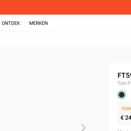
ONTDEK
MERKEN
FT5
Tom F
Grati
€ 2