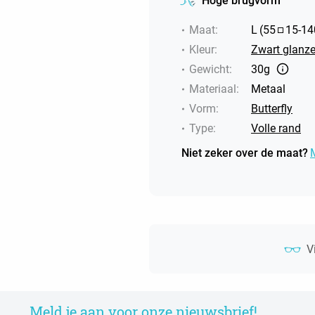
Hoge brugvorm
Maat
:
L
(
55
15
-
14
Kleur
:
Zwart glanz
Gewicht
:
30g
Materiaal
:
Metaal
Vorm
:
Butterfly
Type
:
Volle rand
Niet zeker over de maat?
V
Meld je aan voor onze nieuwsbrief!