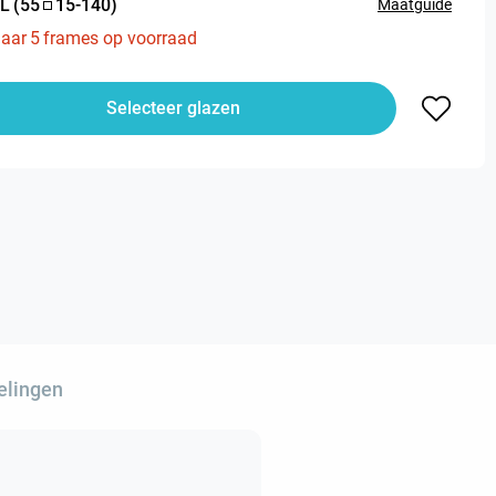
L
(
55
15
-
140
)
Maatguide
aar
5
frames op voorraad
Selecteer glazen
elingen