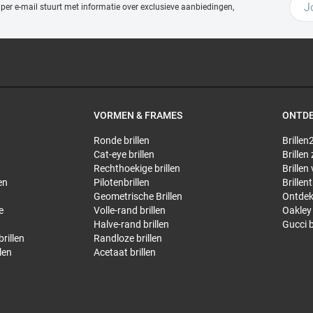
 per e-mail stuurt met
informatie over exclusieve aanbiedingen,
VORMEN & FRAMES
ONTD
Ronde brillen
Brillen2
Cat-eye brillen
Brillen
Rechthoekige brillen
Brillen
en
Pilotenbrillen
Brillen
Geometrische Brillen
Ontdek
e
Volle-rand brillen
Oakley 
Halve-rand brillen
Gucci b
rillen
Randloze brillen
len
Acetaat brillen