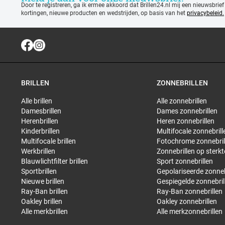
Door te registreren, ga ik ermee akkoord dat Brillen24.nl mij een nieuwsbrief
kortingen, nieuwe producten en wedstrijden, op basis van het
privacybeleid.
BRILLEN
ZONNEBRILLEN
Alle brillen
Alle zonnebrillen
Damesbrillen
Dames zonnebrillen
Herenbrillen
Heren zonnebrillen
Kinderbrillen
Multifocale zonnebrill
Multifocale brillen
Fotochrome zonnebril
Werkbrillen
Zonnebrillen op sterkt
Blauwlichtfilter brillen
Sport zonnebrillen
Sportbrillen
Gepolariseerde zonneb
Nieuwe brillen
Gespiegelde zonnebril
Ray-Ban brillen
Ray-Ban zonnebrillen
Oakley brillen
Oakley zonnebrillen
Alle merkbrillen
Alle merkzonnebrillen