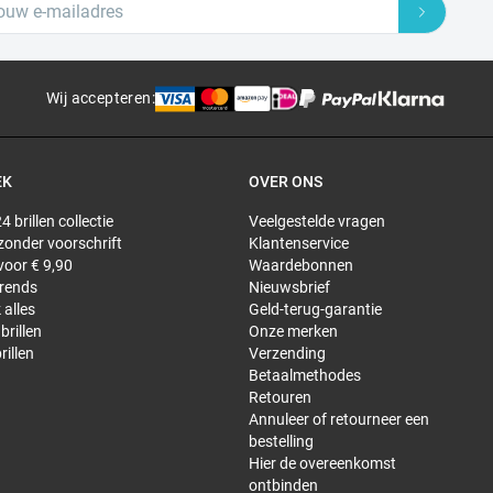
Wij accepteren
:
EK
OVER ONS
4 brillen collectie
Veelgestelde vragen
 zonder voorschrift
Klantenservice
 voor € 9,90
Waardebonnen
trends
Nieuwsbrief
 alles
Geld-terug-garantie
brillen
Onze merken
rillen
Verzending
Betaalmethodes
Retouren
Annuleer of retourneer een
bestelling
Hier de overeenkomst
ontbinden