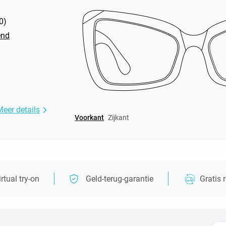
0
)
end
Meer details
Voorkant
Zijkant
irtual try-on
Geld-terug-garantie
Gratis 