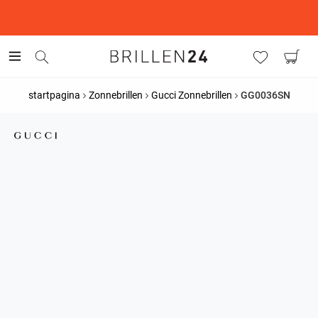
This is the Promotion Bar Text placeholder, loading promotion
data...
startpagina
Zonnebrillen
Gucci Zonnebrillen
GG0036SN