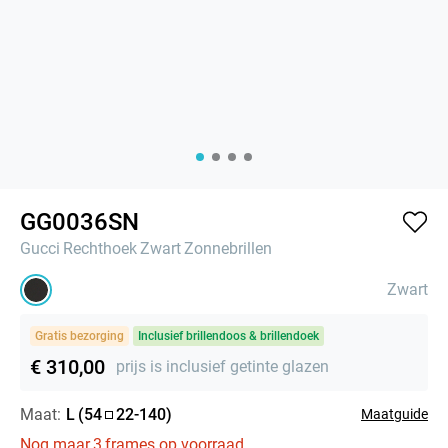
GG0036SN
Gucci
Rechthoek
Zwart
Zonnebrillen
Zwart
Gratis bezorging
Inclusief brillendoos & brillendoek
€ 310,00
prijs is inclusief getinte glazen
Maat:
L
(
54
22
-
140
)
Maatguide
Nog maar
3
frames op voorraad