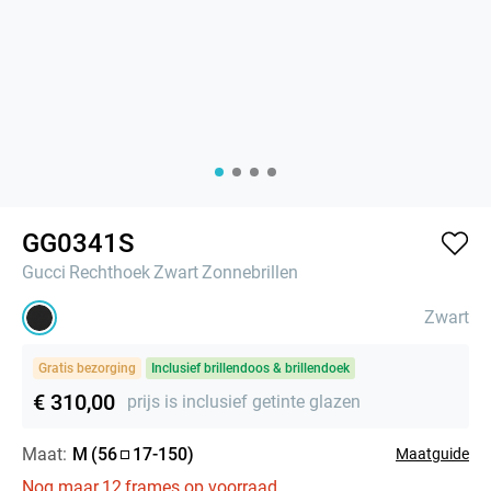
GG0341S
Gucci
Rechthoek
Zwart
Zonnebrillen
Zwart
Gratis bezorging
Inclusief brillendoos & brillendoek
€ 310,00
prijs is inclusief getinte glazen
Maat:
M
(
56
17
-
150
)
Maatguide
Nog maar
12
frames op voorraad