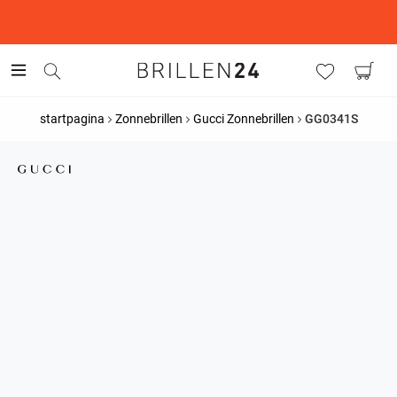
This is the Promotion Bar Text placeholder, loading promotion
data...
startpagina
Zonnebrillen
Gucci Zonnebrillen
GG0341S