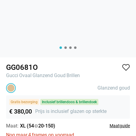
GG0681O
Gucci
Ovaal
Glanzend Goud
Brillen
Glanzend goud
Gratis bezorging
Inclusief brillendoos & brillendoek
€ 380,00
Prijs is inclusief glazen op sterkte
Maat:
XL
(
54
20
-
150
)
Maatguide
Nog maar
4
frames op voorraad