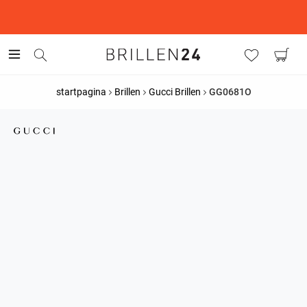
This is the Promotion Bar Text placeholder, loading promotion
data...
startpagina
Brillen
Gucci Brillen
GG0681O