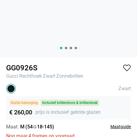
GG0926S
Gucci
Rechthoek
Zwart
Zonnebrillen
Zwart
Gratis bezorging
Inclusief brillendoos & brillendoek
€ 260,00
prijs is inclusief getinte glazen
Maat:
M
(
54
18
-
145
)
Maatguide
Nog maar
4
frames op voorraad