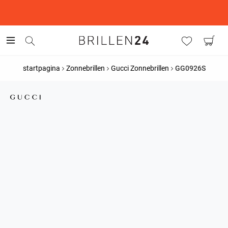
This is the Promotion Bar Text placeholder, loading promotion
data...
startpagina
Zonnebrillen
Gucci Zonnebrillen
GG0926S