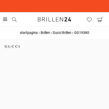
This is the Promotion Bar Text placeholder, loading promotion
data...
startpagina
Brillen
Gucci Brillen
GG1938O