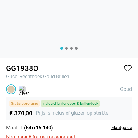
GG1938O
Gucci
Rechthoek
Goud
Brillen
Goud
Gratis bezorging
Inclusief brillendoos & brillendoek
€ 370,00
Prijs is inclusief glazen op sterkte
Maat:
L
(
54
16
-
140
)
Maatguide
Nog maar
6
frames op voorraad