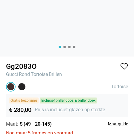
Gg2083O
Gucci
Rond
Tortoise
Brillen
Tortoise
Gratis bezorging
Inclusief brillendoos & brillendoek
€ 280,00
Prijs is inclusief glazen op sterkte
Maat:
S
(
49
20
-
145
)
Maatguide
Nog maar
5
frames op voorraad