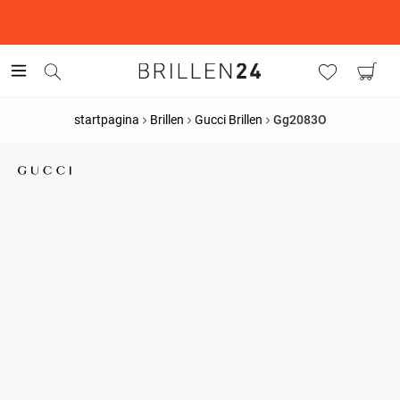
This is the Promotion Bar Text placeholder, loading promotion
data...
startpagina
Brillen
Gucci Brillen
Gg2083O