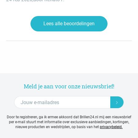
I'm in trouble with Dutch language ...) A good experience !
Lees alle beoordelingen
Meld je aan voor onze nieuwsbrief!
Door te registreren, ga ik ermee akkoord dat Brillen24.nl mij een nieuwsbrief
per e-mail stuurt met
informatie over exclusieve aanbiedingen, kortingen,
nieuwe producten en wedstrijden, op basis van het
privacybeleid.