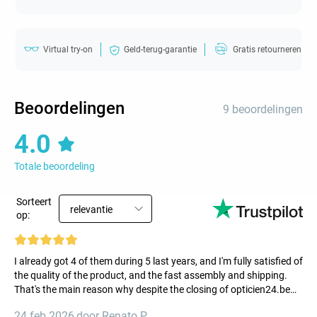
Virtual try-on
Geld-terug-garantie
Gratis retourneren
Beoordelingen
9 beoordelingen
4.0
Totale beoordeling
Sorteert
relevantie
op:
I already got 4 of them during 5 last years, and I'm fully satisfied of
the quality of the product, and the fast assembly and shipping.
That's the main reason why despite the closing of opticien24.be
site I wanted to order this model and got it from brille.nl, (even if
24 feb 2026
,
door Renato P.