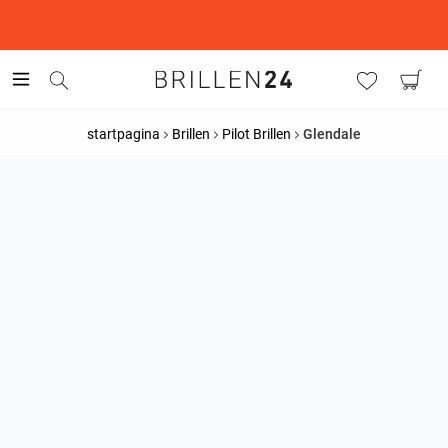
This is the Promotion Bar Text placeholder, loading promotion
data...
startpagina
Brillen
Pilot Brillen
Glendale