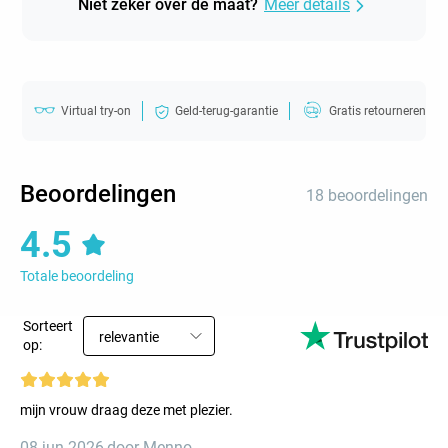
Niet zeker over de maat?
Meer details
Virtual try-on
Geld-terug-garantie
Gratis retourneren
Beoordelingen
18 beoordelingen
4.5
Totale beoordeling
Sorteert
relevantie
op:
mijn vrouw draag deze met plezier.
08 jun 2026
,
door Menno