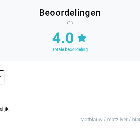
Beoordelingen
(1)
4.0
Totale beoordeling
lijk.
Matblauw / matzilver / bl