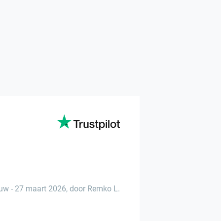
auw
-
27 maart 2026
,
door Remko L.