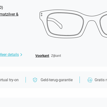
0
)
matzilver &
Meer details
Voorkant
Zijkant
irtual try-on
Geld-terug-garantie
Gratis 