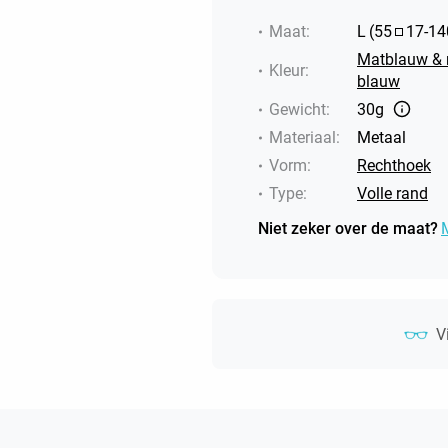
Maat
:
L
(
55
17
-
14
Matblauw & 
Kleur
:
blauw
Gewicht
:
30g
Materiaal
:
Metaal
Vorm
:
Rechthoek
Type
:
Volle rand
Niet zeker over de maat?
V