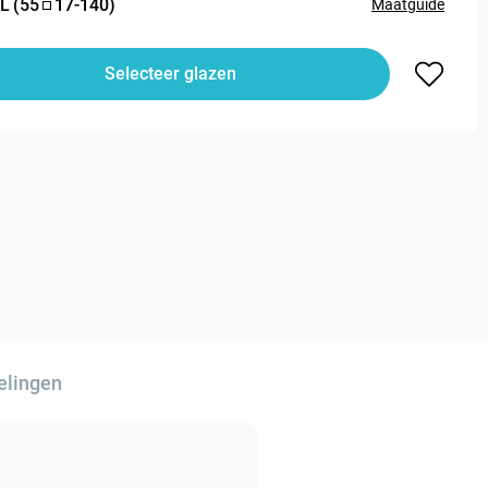
L
(
55
17
-
140
)
Maatguide
Selecteer glazen
elingen