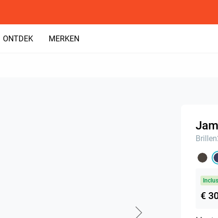
ONTDEK
MERKEN
Jame
Brille
Inclu
€ 3