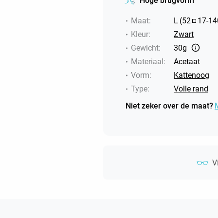
Hoge brugvorm
Maat
:
L
(
52
17
-
14
Kleur
:
Zwart
Gewicht
:
30g
Materiaal
:
Acetaat
Vorm
:
Kattenoog
Type
:
Volle rand
Niet zeker over de maat?
V