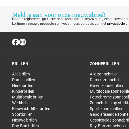
Meld je aan voor onze nieuwsbrief!
Door te registreren, ga ik ermee akkoord dat Brillen24.nl mij een nieuwsbrief
kortingen, nieuwe producten en wedstrijden, op basis van het
privacybeleid.
BRILLEN
ZONNEBRILLEN
Alle brillen
Alle zonnebrillen
Damesbrillen
Dames zonnebrillen
Herenbrillen
Heren zonnebrillen
Kinderbrillen
Multifocale zonnebrill
Multifocale brillen
Fotochrome zonnebril
Werkbrillen
Zonnebrillen op sterkt
Blauwlichtfilter brillen
Sport zonnebrillen
Sportbrillen
Gepolariseerde zonneb
Nieuwe brillen
Gespiegelde zonnebril
Ray-Ban brillen
Ray-Ban zonnebrillen