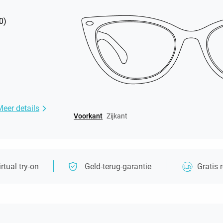
0
)
Meer details
Voorkant
Zijkant
irtual try-on
Geld-terug-garantie
Gratis 