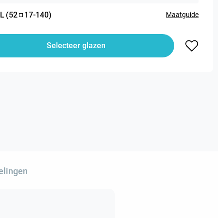
L
(
52
17
-
140
)
Maatguide
Selecteer glazen
elingen