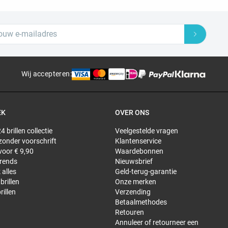
Wij accepteren
:
EK
OVER ONS
4 brillen collectie
Veelgestelde vragen
 zonder voorschrift
Klantenservice
 voor € 9,90
Waardebonnen
trends
Nieuwsbrief
 alles
Geld-terug-garantie
brillen
Onze merken
rillen
Verzending
Betaalmethodes
Retouren
Annuleer of retourneer een