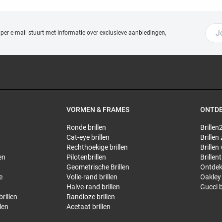
 per e-mail stuurt met
informatie over exclusieve aanbiedingen,
VORMEN & FRAMES
ONTD
Ronde brillen
Brillen2
Cat-eye brillen
Brillen
Rechthoekige brillen
Brillen
en
Pilotenbrillen
Brillen
Geometrische Brillen
Ontdek
e
Volle-rand brillen
Oakley 
Halve-rand brillen
Gucci b
rillen
Randloze brillen
len
Acetaat brillen