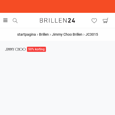
This is the Promotion Bar Text placeholder, loading promotion
data...
startpagina
Brillen
Jimmy Choo Brillen
JC3015
50% korting