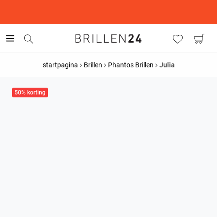
This is the Promotion Bar Text placeholder, loading promotion
data...
startpagina
Brillen
Phantos Brillen
Julia
50% korting