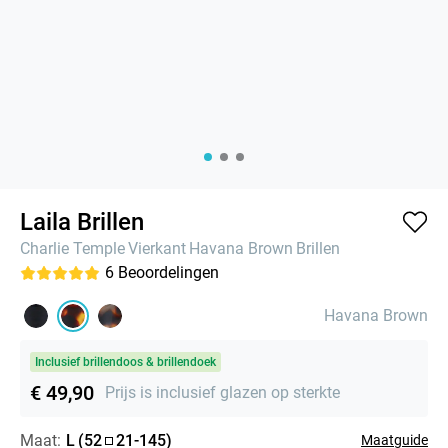
Laila Brillen
Charlie Temple
Vierkant
Havana Brown
Brillen
6
Beoordelingen
Havana Brown
Inclusief brillendoos & brillendoek
€ 49,90
Prijs is inclusief glazen op sterkte
Maat:
L
(
52
21
-
145
)
Maatguide