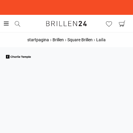
This is the Promotion Bar Text placeholder, loading promotion
data...
startpagina
Brillen
Square Brillen
Laila