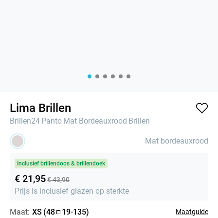
Lima Brillen
Brillen24
Panto
Mat Bordeauxrood
Brillen
Mat bordeauxrood
Inclusief brillendoos & brillendoek
€ 21,95
€ 43,90
Prijs is inclusief glazen op sterkte
Maat:
XS
(
48
19
-
135
)
Maatguide