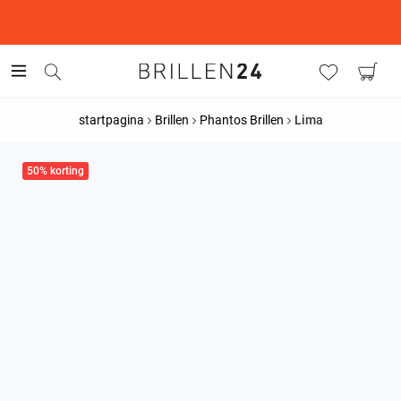
This is the Promotion Bar Text placeholder, loading promotion
data...
startpagina
Brillen
Phantos Brillen
Lima
50% korting