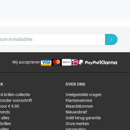
Wij accepteren
:
EK
OVER ONS
4 brillen collectie
Veelgestelde vragen
 zonder voorschrift
Klantenservice
 voor € 9,90
Waardebonnen
trends
Nieuwsbrief
 alles
Geld-terug-garantie
brillen
Onze merken
rillen
Verzending