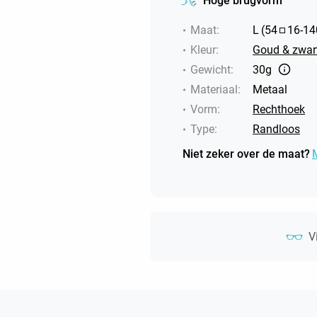
Hoge brugvorm
Maat
:
L
(
54
16
-
14
Kleur
:
Goud & zwar
Gewicht
:
30g
Materiaal
:
Metaal
Vorm
:
Rechthoek
Type
:
Randloos
Niet zeker over de maat?
V