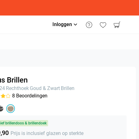
Inloggen
us Brillen
n24
Rechthoek
Goud & Zwart
Brillen
8
Beoordelingen
sief brillendoos & brillendoek
9,90
Prijs is inclusief glazen op sterkte