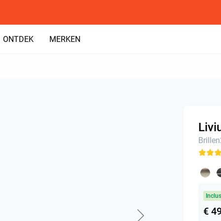
ONTDEK
MERKEN
Livi
Brille
Inclu
€ 4