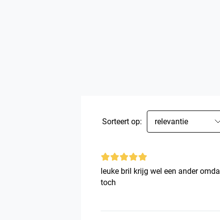
Sorteert op:
relevantie
leuke bril krijg wel een ander omdat ik zelf verkeerde glazen had besteld toppie
toch