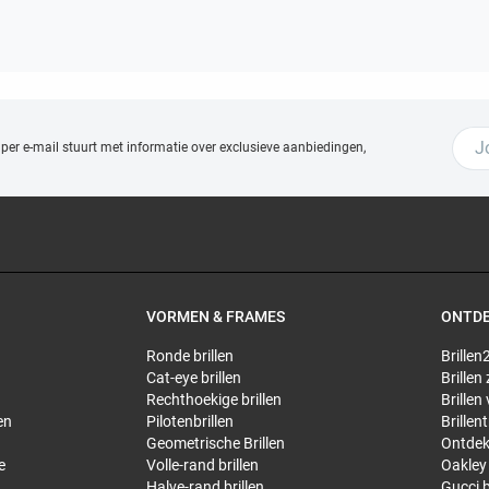
 per e-mail stuurt met
informatie over exclusieve aanbiedingen,
VORMEN & FRAMES
ONTD
Ronde brillen
Brillen2
Cat-eye brillen
Brillen
Rechthoekige brillen
Brillen
en
Pilotenbrillen
Brillen
Geometrische Brillen
Ontdek
e
Volle-rand brillen
Oakley 
Halve-rand brillen
Gucci b