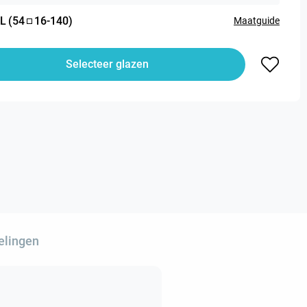
L
(
54
16
-
140
)
Maatguide
Selecteer glazen
elingen