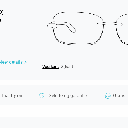
0
)
t
Meer details
Voorkant
Zijkant
irtual try-on
Geld-terug-garantie
Gratis 