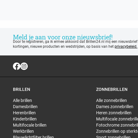
Meld je aan voor onze nieuwsbrief!
Door te registreren, ga ik ermee akkoord dat Brillen24.nl mij een nieuwsbrief
kortingen, nieuwe producten en wedstrijden, op basis van het
privacybeleid.
BRILLEN
ZONNEBRILLEN
Alle brillen
Alle zonnebrillen
Damesbrillen
Dames zonnebrillen
Herenbrillen
Heren zonnebrillen
Kinderbrillen
Multifocale zonnebrill
Multifocale brillen
Fotochrome zonnebril
Werkbrillen
Zonnebrillen op sterkt
Blauwlichtfilter brillen
Sport zonnebrillen