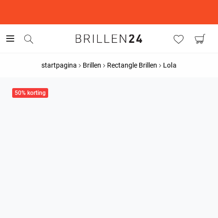
This is the Promotion Bar Text placeholder, loading promotion
data...
startpagina
Brillen
Rectangle Brillen
Lola
50% korting