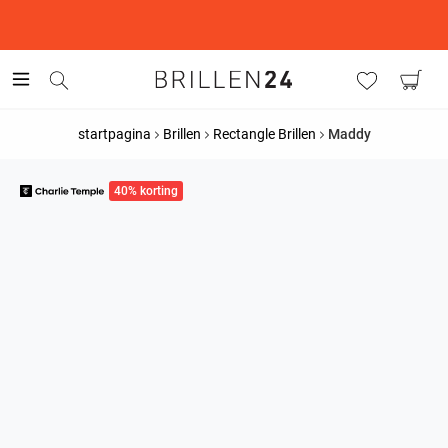
This is the Promotion Bar Text placeholder, loading promotion
data...
startpagina
Brillen
Rectangle Brillen
Maddy
40% korting