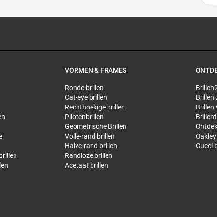
VORMEN & FRAMES
ONTD
Ronde brillen
Brillen2
Cat-eye brillen
Brillen
Rechthoekige brillen
Brillen
en
Pilotenbrillen
Brillen
Geometrische Brillen
Ontdek
e
Volle-rand brillen
Oakley 
Halve-rand brillen
Gucci b
rillen
Randloze brillen
len
Acetaat brillen