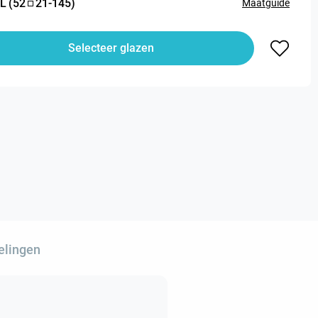
L
(
52
21
-
145
)
Maatguide
Selecteer glazen
elingen