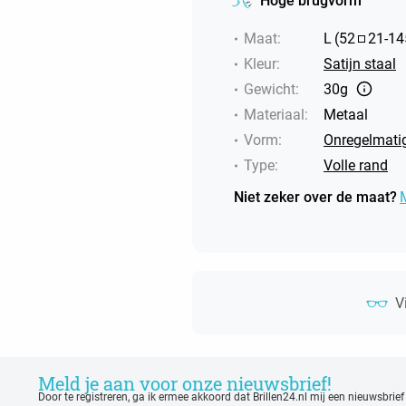
Hoge brugvorm
Maat
:
L
(
52
21
-
14
Kleur
:
Satijn staal
Gewicht
:
30g
Materiaal
:
Metaal
Vorm
:
Onregelmati
Type
:
Volle rand
Niet zeker over de maat?
V
Meld je aan voor onze nieuwsbrief!
Door te registreren, ga ik ermee akkoord dat Brillen24.nl mij een nieuwsbrief