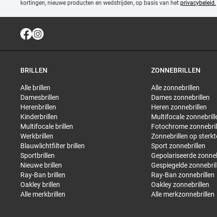
kortingen, nieuwe producten en wedstrijden, op basis van het
privacybeleid.
BRILLEN
ZONNEBRILLEN
Alle brillen
Alle zonnebrillen
Damesbrillen
Dames zonnebrillen
Herenbrillen
Heren zonnebrillen
Kinderbrillen
Multifocale zonnebrill
Multifocale brillen
Fotochrome zonnebril
Werkbrillen
Zonnebrillen op sterkt
Blauwlichtfilter brillen
Sport zonnebrillen
Sportbrillen
Gepolariseerde zonneb
Nieuwe brillen
Gespiegelde zonnebril
Ray-Ban brillen
Ray-Ban zonnebrillen
Oakley brillen
Oakley zonnebrillen
Alle merkbrillen
Alle merkzonnebrillen