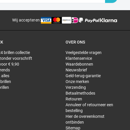
Wij accepteren
:
EK
OVER ONS
4 brillen collectie
Veelgestelde vragen
 zonder voorschrift
Klantenservice
 voor € 9,90
Waardebonnen
trends
Nieuwsbrief
 alles
Geld-terug-garantie
brillen
Onze merken
rillen
Verzending
Betaalmethodes
Retouren
Annuleer of retourneer een
bestelling
Hier de overeenkomst
ontbinden
Sitemap