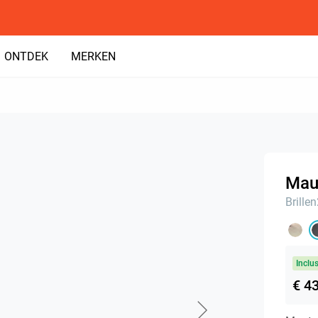
ONTDEK
MERKEN
Maui
Brille
Inclu
€ 4