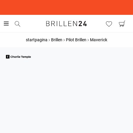
This is the Promotion Bar Text placeholder, loading promotion
data...
startpagina
Brillen
Pilot Brillen
Maverick